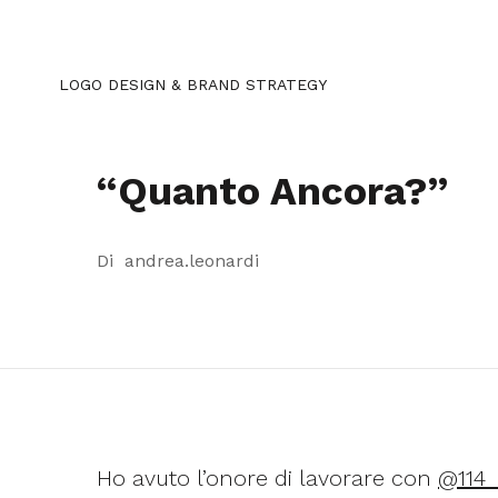
Salta
contenuto
al
LOGO DESIGN & BRAND STRATEGY
contenuto
(premi
Invio)
“Quanto Ancora?”
Di
andrea.leonardi
Ho avuto l’onore di lavorare con
@114_