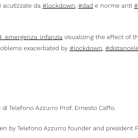
i acutizzate da
#lockdown
,
#dad
e norme anti
#
4_emergenza_infanzia
visualizing the effect of 
problems exacerbated by
#lockdown
,
#distancel
 di Telefono Azzurro Prof. Ernesto Caffo.
ten by Telefono Azzurro founder and president P